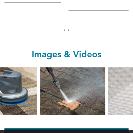
READ MORE
‹
›
Images & Videos