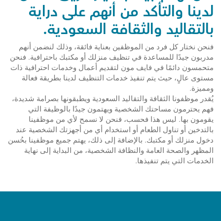
لدينا والتأكد من أنهم على دراية
بالتقاليد والثقافة السعودية.
فنحن نختار كل فرد من الموظفين بعناية فائقة، وذلك لنضمن أنهم
مدربون جيدًا للمساعدة في تنظيف منزلك أو مكتبك باحترافية. فنحن
متحمسون دائمًا في فايف مون لتقديم أعمال وخدمات احترافية ذات
مستوى عالٍ، حيث يتم تنفيذ خدمات التنظيف لدينا بطريقة فعالة
ومميزة.
يُقدر موظفونا الثقافة والتقاليد السعودية ويطبقونها بصرامة شديدة،
فهم يحترمون مساحتك الشخصية ويهتمون جيدًا بالوظيفة التي
يقومون بها. ليس هذا فحسب، فنحن لا نسمح لأي من موظفينا
بالتدخين أو تناول الطعام أو استخدام أي من أجهزتك الشخصية عند
دخول منزلك أو مكتبك. بالإضافة إلى ذلك، يهتم جميع موظفينا بحُسن
المظهر والصحة العامة والنظافة الشخصية، من البداية إلى نهاية
الخدمات التي يتم تنفيذها.