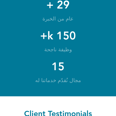
+
29
عام من الخبرة
k+
150
وظيفة ناجحة
15
مجال نُقدّم خدماتنا له
Client Testimonials