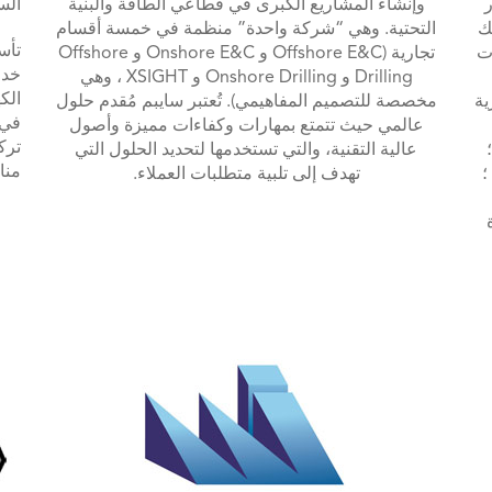
ر
وإنشاء المشاريع الكبرى في قطاعي الطاقة والبنية
الس
لك
التحتية. وهي “شركة واحدة” منظمة في خمسة أقسام
ت
تجارية (Offshore E&C و Onshore E&C و Offshore
خدم
Drilling و Onshore Drilling و XSIGHT ، وهي
الك
ية
مخصصة للتصميم المفاهيمي). تُعتبر سايبم مُقدم حلول
في 
عالمي حيث تتمتع بمهارات وكفاءات مميزة وأصول
ترك
عالية التقنية، والتي تستخدمها لتحديد الحلول التي
منا
؛
تهدف إلى تلبية متطلبات العملاء.