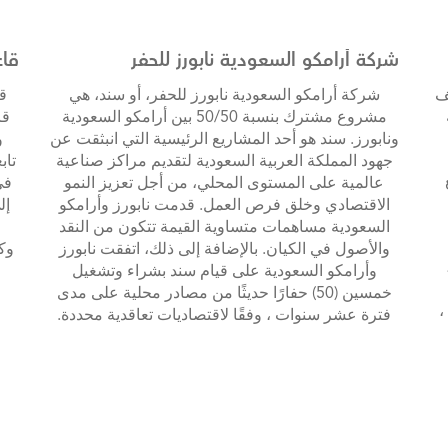
شركة أرامكو السعودية نابورز للحفر
قاع
ف
شركة أرامكو السعودية نابورز للحفر، أو سند، هي
ق
مشروع مشترك بنسبة 50/50 بين أرامكو السعودية
قا
ونابورز. سند هو أحد المشاريع الرئيسية التي انبثقت عن
و
جهود المملكة العربية السعودية لتقديم مراكز صناعية
تاب
عالمية على المستوى المحلي، من أجل تعزيز النمو
في
الاقتصادي وخلق فرص العمل. قدمت نابورز وأرامكو
السعودية مساهمات متساوية القيمة تتكون من النقد
والأصول في الكيان. بالإضافة إلى ذلك، اتفقت نابورز
وك
وأرامكو السعودية على قيام سند بشراء وتشغيل
خمسين (50) حفارًا حديثًا من مصادر محلية على مدى
،
فترة عشر سنوات ، وفقًا لاقتصاديات تعاقدية محددة.