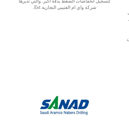
لتسجيل انخفاضات الضغط بدقة أكبر. والتي تديرها
شركة واي ام العتيبي التجارية Est.
ن